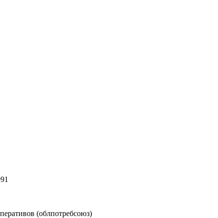
991
перативов (облпотребсоюз)