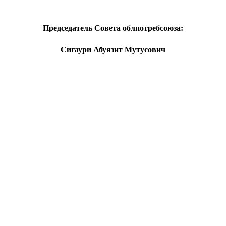
Председатель Совета облпотребсоюза:
Сигаури Абуязит Мутусович