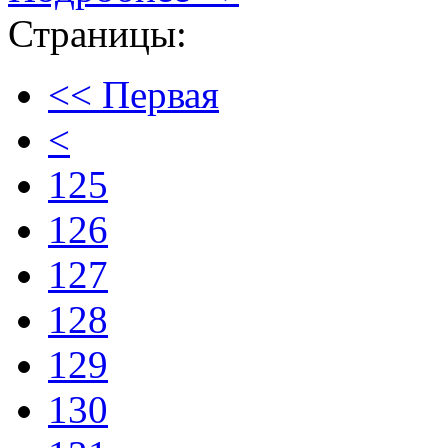
Страницы:
<< Первая
<
125
126
127
128
129
130