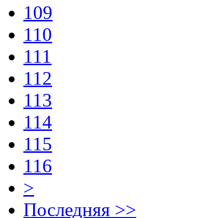
109
110
111
112
113
114
115
116
>
Последняя >>