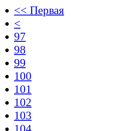
<< Первая
<
97
98
99
100
101
102
103
104