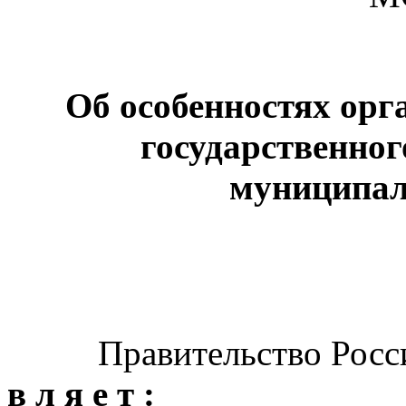
Об особенностях орг
государственног
муниципал
Правительство Росси
в л я е т :